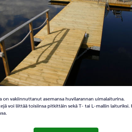
 on vakiinnuttanut asemansa huvilarannan uimalaiturina.
jä voi liittää toisiinsa pitkittäin sekä T- tai L-mallin laituriksi.
ssa.