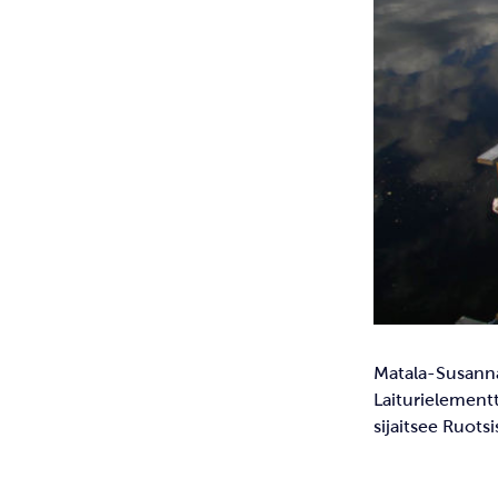
Matala-Susanna
Laiturielementte
sijaitsee Ruotsi