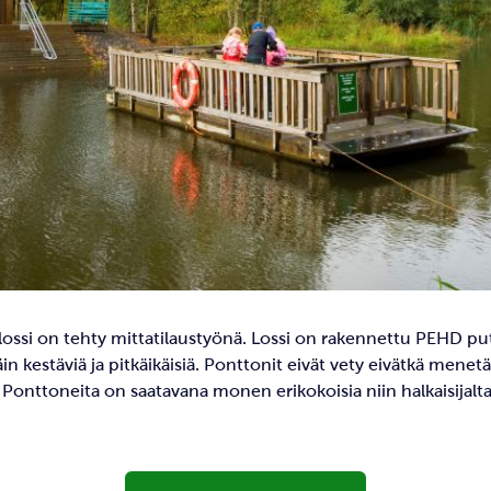
ossi on tehty mittatilaustyönä. Lossi on rakennettu PEHD put
äin kestäviä ja pitkäikäisiä. Ponttonit eivät vety eivätkä menetä
Ponttoneita on saatavana monen erikokoisia niin halkaisijalt