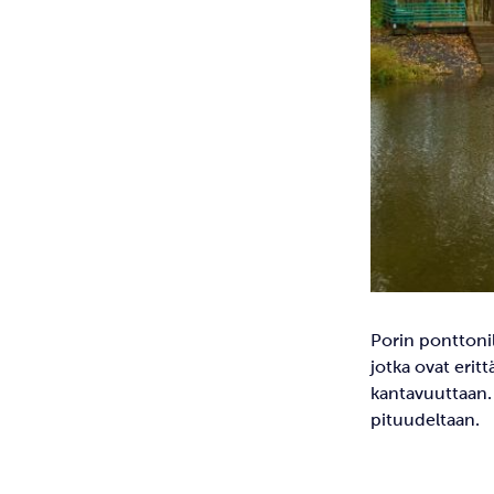
Porin ponttonil
jotka ovat eritt
kantavuuttaan. 
pituudeltaan.